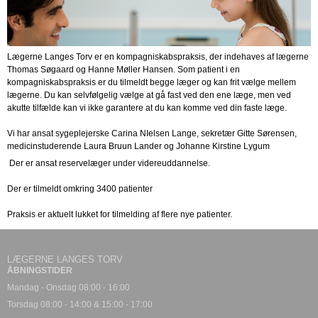
Lægerne Langes Torv er en kompagniskabspraksis, der indehaves af lægerne
Thomas Søgaard og Hanne Møller Hansen. Som patient i en
kompagniskabspraksis er du tilmeldt begge læger og kan frit vælge mellem
lægerne. Du kan selvfølgelig vælge at gå fast ved den ene læge, men ved
akutte tilfælde kan vi ikke garantere at du kan komme ved din faste læge.
Vi har ansat sygeplejerske Carina NIelsen Lange, sekretær Gitte Sørensen,
medicinstuderende Laura Bruun Lander og Johanne Kirstine Lygum
Der er ansat reservelæger under videreuddannelse.
Der er tilmeldt omkring 3400 patienter
Praksis er aktuelt lukket for tilmelding af flere nye patienter.
LÆGERNE LANGES TORV
ÅBNINGSTIDER
Mandag - Onsdag 08:00 - 16:00
Torsdag 08:00 - 14:00 & 15:00 - 17:00